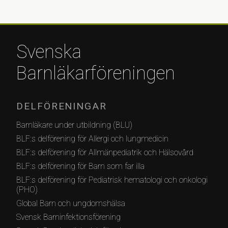
Svenska
Barnläkarföreningen
DELFÖRENINGAR
Barnläkare under utbildning (BLU)
BLF:s delförening för Allergi och lungmedicin
BLF:s delförening för Allmänpediatrik och Hälsovård
BLF:s delförening för Barn som far illa
BLF:s delförening för Pediatrisk hematologi och onkologi
(PHO)
Global Barn och ungdomshälsa
Svensk Barninfektionsförening